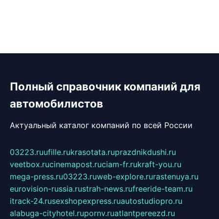
Полный справочник компаний для
автомобилистов
Актуальный каталог компаний по всей России
03223.ru
ufille.ru
krasotata.ru
prazdnikdushi.ru
veetbox.ru
cinemapost.ru
ciam-fr.ru
kraft-you.ru
mega-press.ru
03223.ru
web-explore.ru
rastenuya.ru
eurovision-russia.ru
strah-news.ru
freeride-team.ru
itrack-24.ru
sexshopexpress.ru
autostudiopro.ru
alabuga-cityhotel.ru
pornv.ru
atlantpereezd.ru