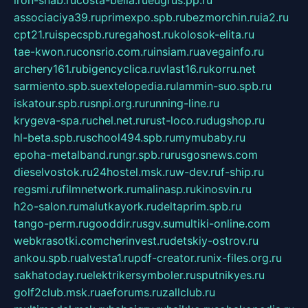
iron-snab.ru
costa-bella.ru
eugrus.pp.ru
associaciya39.ru
primexpo.spb.ru
bezmorchin.ru
ia2.ru
cpt21.ru
ispecspb.ru
regahost.ru
kolosok-elita.ru
tae-kwon.ru
consrio.com.ru
insiam.ru
avegainfo.ru
archery161.ru
bigencyclica.ru
vlast16.ru
korru.net
sarmiento.spb.su
extelopedia.ru
lammin-suo.spb.ru
iskatour.spb.ru
snpi.org.ru
running-line.ru
krygeva-spa.ru
chel.net.ru
rust-loco.ru
dugshop.ru
hl-beta.spb.ru
school494.spb.ru
mymubaby.ru
epoha-metalband.ru
ngr.spb.ru
rusgosnews.com
dieselvostok.ru
24hostel.msk.ru
w-dev.ru
f-ship.ru
regsmi.ru
filmnetwork.ru
malinasp.ru
kinosvin.ru
h2o-salon.ru
malutkayork.ru
deltaprim.spb.ru
tango-perm.ru
gooddir.ru
sgv.su
multiki-online.com
webkrasotki.com
cherinvest.ru
detskiy-ostrov.ru
ankou.spb.ru
alvesta1.ru
pdf-creator.ru
nix-files.org.ru
sakhatoday.ru
elektrikersymboler.ru
sputnikyes.ru
golf2club.msk.ru
aeforums.ru
zallclub.ru