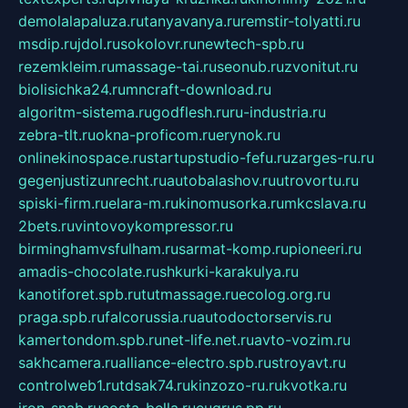
demolalapaluza.ru
tanyavanya.ru
remstir-tolyatti.ru
msdip.ru
jdol.ru
sokolovr.ru
newtech-spb.ru
rezemkleim.ru
massage-tai.ru
seonub.ru
zvonitut.ru
biolisichka24.ru
mncraft-download.ru
algoritm-sistema.ru
godflesh.ru
ru-industria.ru
zebra-tlt.ru
okna-proficom.ru
erynok.ru
onlinekinospace.ru
startupstudio-fefu.ru
zarges-ru.ru
gegenjustizunrecht.ru
autobalashov.ru
utrovortu.ru
spiski-firm.ru
elara-m.ru
kinomusorka.ru
mkcslava.ru
2bets.ru
vintovoykompressor.ru
birminghamvsfulham.ru
sarmat-komp.ru
pioneeri.ru
amadis-chocolate.ru
shkurki-karakulya.ru
kanotiforet.spb.ru
tutmassage.ru
ecolog.org.ru
praga.spb.ru
falcorussia.ru
autodoctorservis.ru
kamertondom.spb.ru
net-life.net.ru
avto-vozim.ru
sakhcamera.ru
alliance-electro.spb.ru
stroyavt.ru
controlweb1.ru
tdsak74.ru
kinzozo-ru.ru
kvotka.ru