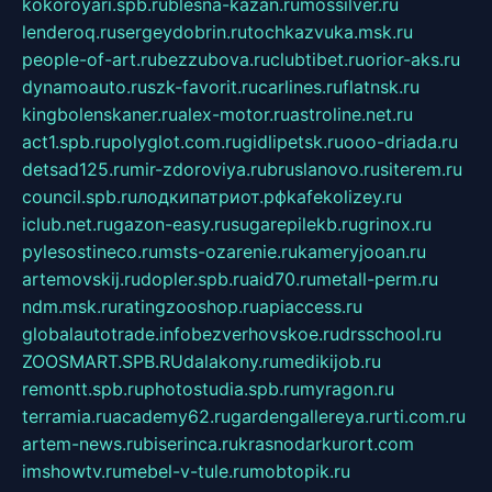
kokoroyari.spb.ru
blesna-kazan.ru
mossilver.ru
lenderoq.ru
sergeydobrin.ru
tochkazvuka.msk.ru
people-of-art.ru
bezzubova.ru
clubtibet.ru
orior-aks.ru
dynamoauto.ru
szk-favorit.ru
carlines.ru
flatnsk.ru
kingbolenskaner.ru
alex-motor.ru
astroline.net.ru
act1.spb.ru
polyglot.com.ru
gidlipetsk.ru
ooo-driada.ru
detsad125.ru
mir-zdoroviya.ru
bruslanovo.ru
siterem.ru
council.spb.ru
лодкипатриот.рф
kafekolizey.ru
iclub.net.ru
gazon-easy.ru
sugarepilekb.ru
grinox.ru
pylesostineco.ru
msts-ozarenie.ru
kameryjooan.ru
artemovskij.ru
dopler.spb.ru
aid70.ru
metall-perm.ru
ndm.msk.ru
ratingzooshop.ru
apiaccess.ru
globalautotrade.info
bezverhovskoe.ru
drsschool.ru
ZOOSMART.SPB.RU
dalakony.ru
medikijob.ru
remontt.spb.ru
photostudia.spb.ru
myragon.ru
terramia.ru
academy62.ru
gardengallereya.ru
rti.com.ru
artem-news.ru
biserinca.ru
krasnodarkurort.com
imshowtv.ru
mebel-v-tule.ru
mobtopik.ru