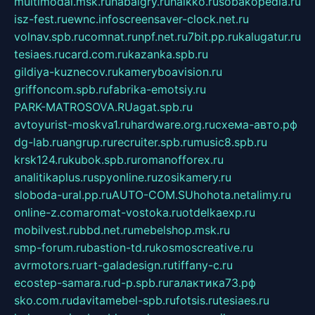
multimodal.msk.ru
habaigry.ru
haikko.ru
sobakopedia.ru
isz-fest.ru
ewnc.info
screensaver-clock.net.ru
volnav.spb.ru
comnat.ru
npf.net.ru
7bit.pp.ru
kalugatur.ru
tesiaes.ru
card.com.ru
kazanka.spb.ru
gildiya-kuznecov.ru
kameryboavision.ru
griffoncom.spb.ru
fabrika-emotsiy.ru
PARK-MATROSOVA.RU
agat.spb.ru
avtoyurist-moskva1.ru
hardware.org.ru
схема-авто.рф
dg-lab.ru
angrup.ru
recruiter.spb.ru
music8.spb.ru
krsk124.ru
kubok.spb.ru
romanofforex.ru
analitikaplus.ru
spyonline.ru
zosikamery.ru
sloboda-ural.pp.ru
AUTO-COM.SU
hohota.net
alimy.ru
online-z.com
aromat-vostoka.ru
otdelkaexp.ru
mobilvest.ru
bbd.net.ru
mebelshop.msk.ru
smp-forum.ru
bastion-td.ru
kosmoscreative.ru
avrmotors.ru
art-galadesign.ru
tiffany-c.ru
ecostep-samara.ru
d-p.spb.ru
галактика73.рф
sko.com.ru
davitamebel-spb.ru
fotsis.ru
tesiaes.ru