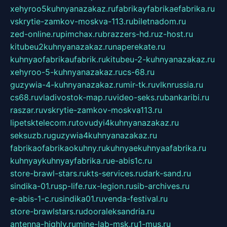
xehyroo5kuhnyanazakaz.ru
fabrikayfabrikaefabrika.ru
vskrytie-zamkov-moskva-113.ru
biletnadom.ru
zed-online.ru
pimchax.ru
brazzers-hd.ru
z-host.ru
kitubeu2kuhnyanazakaz.ru
naperekate.ru
kuhnyaofabrikaufabrik.ru
kitubeu-2-kuhnyanazakaz.ru
xehyroo-5-kuhnyanazakaz.ru
cs-68.ru
guzywia-4-kuhnyanazakaz.ru
mir-tk.ru
vlknrussia.ru
cs68.ru
vladivostok-map.ru
video-seks.ru
bankaribi.ru
raszar.ru
vskrytie-zamkov-moskva113.ru
lipetsktelecom.ru
tovudyi4kuhnyanazakaz.ru
seksuzb.ru
guzywia4kuhnyanazakaz.ru
fabrikaofabrikaokuhny.ru
kuhnyaekuhnyaafabrika.ru
kuhnyaykuhnyayfabrika.ru
e-abis1c.ru
store-brawl-stars.ru
kts-services.ru
dark-sand.ru
sindika-01.ru
sp-life.ru
x-legion.ru
sib-archives.ru
e-abis-1-c.ru
sindika01.ru
venda-festival.ru
store-brawlstars.ru
dooraleksandria.ru
antenna-highly.ru
mine-lab-msk.ru
1-mus.ru