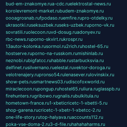
bud-em-znakomye.ru
a-cdc.ru
elektrostal-news.ru
korolevremont-market.ru
budem-znakomye.ru
oooagrosnab.ru
fpodaso.ru
emfire.ru
pro-otdelky.ru
ukrasotki.ru
seksuzbek.ru
seks-uzbek.ru
porno-vk.ru
sovratili.ru
olecoon.ru
vd-dosug.ru
adonyev.ru
rbc-news.ru
porno-skvirt.ru
krospr.ru
13autor-kolonka.ru
sormol.ru
2rich.ru
hostel-65.ru
hostserve.ru
porno-na-russkom.ru
mishinlab.ru
neznobi.ru
bigfatcc.ru
habble.ru
starbucksvia.ru
delfinet.ru
silvernano.ru
elestal.ru
vektor-doroga.ru
velotrenajery.ru
pronso54.ru
lenasever.ru
lovinskix.ru
show-pets.ru
smartnews03.ru
discofoxworld.ru
miraclecoon.ru
pongup.ru
hostel65.ru
liura.ru
glasspb.ru
firehunters.ru
gribowo.ru
gnalis.ru
bulkitula.ru
hometown-france.ru
1-xbeticricetc-1-xbetti-5.ru
shop-garena.ru
cricetc-1-xbetr-1-xbetcc-2.ru
one-life-story.ru
top-halyava.ru
accounts112.ru
poka-vse-doma-2.ru
3-d-file.ru
hahahaharms.ru