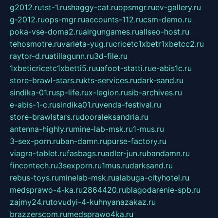
g2012.ru
tst-1.ru
shaggy-cat.ru
opsmgr.ru
ev-gallery.ru
g-2012.ru
ops-mgr.ru
accounts-112.ru
csm-demo.ru
poka-vse-doma2.ru
airgungames.ru
allseo-host.ru
tehosmotre.ru
varieta-yug.ru
cricetc1xbetr1xbetcc2.ru
raytor-d.ru
atillagunn.ru
3d-file.ru
1xbeticricetc1xbetti5.ru
uafoot-statti.ru
e-abis1c.ru
store-brawl-stars.ru
kts-services.ru
dark-sand.ru
sindika-01.ru
sp-life.ru
x-legion.ru
sib-archives.ru
e-abis-1-c.ru
sindika01.ru
venda-festival.ru
store-brawlstars.ru
dooraleksandria.ru
antenna-highly.ru
mine-lab-msk.ru
1-mus.ru
3-sex-porn.ru
ban-damn.ru
purse-factory.ru
viagra-tablet.ru
fasbags.ru
adler-jun.ru
bandamn.ru
fincontech.ru
3sexporn.ru
1mus.ru
darksand.ru
rebus-toys.ru
minelab-msk.ru
alabuga-cityhotel.ru
medsprawo-4-ka.ru
2864420.ru
blagodarenie-spb.ru
zajmy24.ru
tovudyi-4-kuhnyanazakaz.ru
brazzerscom.ru
medsprawo4ka.ru