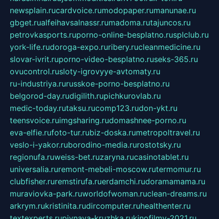
newsplain.ru
cardvoice.ru
modopaper.ru
manunae.ru
gbget.ru
alfeihavsalnassr.ru
madoma.ru
tajuncos.ru
petrovkasports.ru
porno-online-besplatno.ru
splclub.ru
york-life.ru
doroga-expo.ru
ribery.ru
cleanmedicine.ru
slovar-ivrit.ru
porno-video-besplatno.ru
seks-365.ru
ovucontrol.ru
sloty-igrovyye-avtomaty.ru
ru-industriya.ru
russkoe-porno-besplatno.ru
belgorod-day.ru
digilith.ru
pichkurovlab.ru
medic-today.ru
taksu.ru
comp123.ru
don-ykt.ru
teensvoice.ru
imgsharing.ru
domashnee-porno.ru
eva-elfie.ru
foto-tur.ru
biz-doska.ru
metropoltravel.ru
veslo-i-yakor.ru
borodino-media.ru
rostotsky.ru
regionufa.ru
weiss-bet.ru
zaryna.ru
casinotablet.ru
universalia.ru
remont-mebeli-moscow.ru
termomur.ru
clubfisher.ru
remstirufa.ru
erdamchi.ru
doramamama.ru
muraviovka-park.ru
worldofwoman.ru
clean-dreams.ru
arkrym.ru
kristinita.ru
dircomputer.ru
healthenter.ru
textexperts.ru
pivnaya-kruzhka.ru
kinofilmy-2021.ru