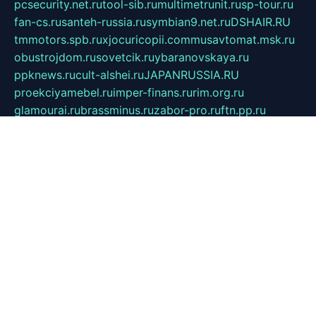
pcsecurity.net.ru
tool-sib.ru
multimetrunit.ru
sp-tour.ru
fan-cs.ru
santeh-russia.ru
symbian9.net.ru
DSHAIR.RU
tmmotors.spb.ru
xjocuricopii.com
musavtomat.msk.ru
obustrojdom.ru
sovetcik.ru
ybaranovskaya.ru
ppknews.ru
cult-alshei.ru
JAPANRUSSIA.RU
proekciyamebel.ru
imper-finans.ru
rim.org.ru
glamourai.ru
brassminus.ru
zabor-pro.ru
ftn.pp.ru
dorogoe58.ru
laimengpacker.ru
kuzova-zapchasti.ru
sageerp.ru
taxodrom.ru
dsrazvitie.ru
hardcity.net.ru
ratinghomegames.ru
topservice25.ru
gubernyan.ru
gtglasslined.ru
ii4.ru
tssport.spb.ru
andorra24.com
blackwallstreet.ru
oboimos.ru
optim-doors.com.ru
ikuch.ru
nycr.org.ru
npa21.ru
vremya-ch.spb.ru
desert000.ru
ivtorgi.ru
ifiori.ru
catalog-statei.ru
dcv.org.ru
spetsmaster174.ru
ipkameryhiseeu.ru
dum26.ru
ruspol.spb.ru
fr-opendp.ru
kam-solnyshko.ru
cheyenne-arapaho.ru
sevzapmetal.spb.ru
ted-lapidus.spb.ru
parasite-eliminator.ru