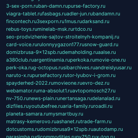
3-sex-porn.ru
ban-damn.ru
purse-factory.ru
viagra-tablet.ru
fasbags.ru
adler-jun.ru
bandamn.ru
fincontech.ru
3sexporn.ru
1mus.ru
darksand.ru
rebus-toys.ru
minelab-msk.ru
rtdco.ru
seo-prodvizhenie-sajtov-stroitelnyh-kompanij.ru
card-voice.ru
rulonnyygazon177.ru
snow-guard.ru
domizbrusa-9x12spb.ru
demaholding.ru
aalse.ru
a380club.ru
argentinamia.ru
perkoka.ru
movie-one.ru
perk-oka.ru
g-octopus.ru
sibarchives.ru
andreislyusar.ru
naruto-x.ru
pursefactory.ru
tor-lyubov-i-grom.ru
spayderhed-2022.ru
movieone.ru
evro-dez.ru
webamator.ru
ma-absolut1.ru
avtopomosch27.ru
nv-750.ru
news-plain.ru
nertansaga.ru
delanalad.ru
dizfiles.ru
youtubefree.ru
aria-family.ru
roadli.ru
planeta-samara.ru
mysmartbuy.ru
matrasy-kemerovo.ru
ashanet.ru
trade-farm.ru
dotcustoms.ru
domizbrusa9x12spb.ru
autodamp.ru
narasimha.ru
djcommodities.ru
nv750.ru
x-ton.ru