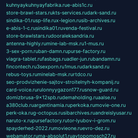
kuhnyaykuhnyayfabrika.ru
e-abis1c.ru
store-brawl-stars.ru
kts-services.ru
dark-sand.ru
sindika-01.ru
sp-life.ru
x-legion.ru
sib-archives.ru
e-abis-1-c.ru
sindika01.ru
venda-festival.ru
store-brawlstars.ru
dooraleksandria.ru
antenna-highly.ru
mine-lab-msk.ru
1-mus.ru
3-sex-porn.ru
ban-damn.ru
purse-factory.ru
viagra-tablet.ru
fasbags.ru
adler-jun.ru
bandamn.ru
fincontech.ru
3sexporn.ru
1mus.ru
darksand.ru
rebus-toys.ru
minelab-msk.ru
rtdco.ru
seo-prodvizhenie-sajtov-stroitelnyh-kompanij.ru
card-voice.ru
rulonnyygazon177.ru
snow-guard.ru
domizbrusa-9x12spb.ru
demaholding.ru
aalse.ru
a380club.ru
argentinamia.ru
perkoka.ru
movie-one.ru
perk-oka.ru
g-octopus.ru
sibarchives.ru
andreislyusar.ru
naruto-x.ru
pursefactory.ru
tor-lyubov-i-grom.ru
spayderhed-2022.ru
movieone.ru
evro-dez.ru
webamator.ru
ma-absolut1.ru
avtopomosch27.ru