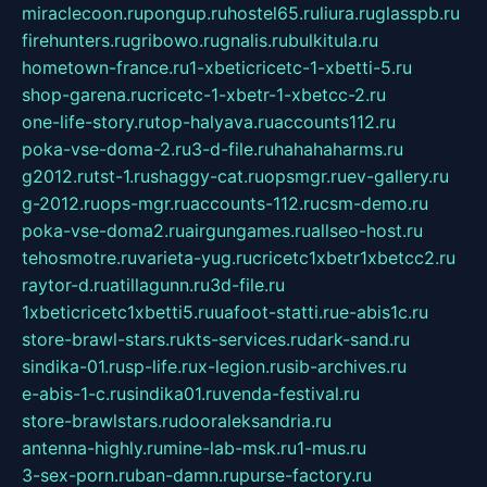
miraclecoon.ru
pongup.ru
hostel65.ru
liura.ru
glasspb.ru
firehunters.ru
gribowo.ru
gnalis.ru
bulkitula.ru
hometown-france.ru
1-xbeticricetc-1-xbetti-5.ru
shop-garena.ru
cricetc-1-xbetr-1-xbetcc-2.ru
one-life-story.ru
top-halyava.ru
accounts112.ru
poka-vse-doma-2.ru
3-d-file.ru
hahahaharms.ru
g2012.ru
tst-1.ru
shaggy-cat.ru
opsmgr.ru
ev-gallery.ru
g-2012.ru
ops-mgr.ru
accounts-112.ru
csm-demo.ru
poka-vse-doma2.ru
airgungames.ru
allseo-host.ru
tehosmotre.ru
varieta-yug.ru
cricetc1xbetr1xbetcc2.ru
raytor-d.ru
atillagunn.ru
3d-file.ru
1xbeticricetc1xbetti5.ru
uafoot-statti.ru
e-abis1c.ru
store-brawl-stars.ru
kts-services.ru
dark-sand.ru
sindika-01.ru
sp-life.ru
x-legion.ru
sib-archives.ru
e-abis-1-c.ru
sindika01.ru
venda-festival.ru
store-brawlstars.ru
dooraleksandria.ru
antenna-highly.ru
mine-lab-msk.ru
1-mus.ru
3-sex-porn.ru
ban-damn.ru
purse-factory.ru