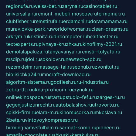
regionufa.ru
weiss-bet.ru
zaryna.ru
casinotablet.ru
universalia.ru
remont-mebeli-moscow.ru
termomur.ru
clubfisher.ru
remstirufa.ru
erdamchi.ru
doramamama.ru
muraviovka-park.ru
worldofwoman.ru
clean-dreams.ru
arkrym.ru
kristinita.ru
dircomputer.ru
healthenter.ru
textexperts.ru
pivnaya-kruzhka.ru
kinofilmy-2021.ru
demolalapaluza.ru
tanyavanya.ru
remstir-tolyatti.ru
msdip.ru
jdol.ru
sokolovr.ru
newtech-spb.ru
rezemkleim.ru
massage-tai.ru
seonub.ru
zvonitut.ru
biolisichka24.ru
mncraft-download.ru
algoritm-sistema.ru
godflesh.ru
ru-industria.ru
zebra-tlt.ru
okna-proficom.ru
erynok.ru
onlinekinospace.ru
startupstudio-fefu.ru
zarges-ru.ru
gegenjustizunrecht.ru
autobalashov.ru
utrovortu.ru
spiski-firm.ru
elara-m.ru
kinomusorka.ru
mkcslava.ru
2bets.ru
vintovoykompressor.ru
birminghamvsfulham.ru
sarmat-komp.ru
pioneeri.ru
amadis-chocolate.ru
shkurki-karakulya.ru