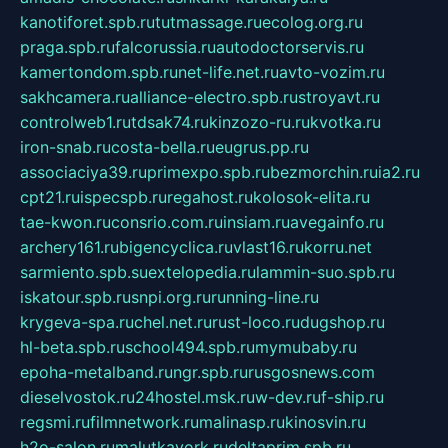
kanotiforet.spb.ru
tutmassage.ru
ecolog.org.ru
praga.spb.ru
falcorussia.ru
autodoctorservis.ru
kamertondom.spb.ru
net-life.net.ru
avto-vozim.ru
sakhcamera.ru
alliance-electro.spb.ru
stroyavt.ru
controlweb1.ru
tdsak74.ru
kinzozo-ru.ru
kvotka.ru
iron-snab.ru
costa-bella.ru
eugrus.pp.ru
associaciya39.ru
primexpo.spb.ru
bezmorchin.ru
ia2.ru
cpt21.ru
ispecspb.ru
regahost.ru
kolosok-elita.ru
tae-kwon.ru
consrio.com.ru
insiam.ru
avegainfo.ru
archery161.ru
bigencyclica.ru
vlast16.ru
korru.net
sarmiento.spb.su
extelopedia.ru
lammin-suo.spb.ru
iskatour.spb.ru
snpi.org.ru
running-line.ru
krygeva-spa.ru
chel.net.ru
rust-loco.ru
dugshop.ru
hl-beta.spb.ru
school494.spb.ru
mymubaby.ru
epoha-metalband.ru
ngr.spb.ru
rusgosnews.com
dieselvostok.ru
24hostel.msk.ru
w-dev.ru
f-ship.ru
regsmi.ru
filmnetwork.ru
malinasp.ru
kinosvin.ru
h2o-salon.ru
malutkayork.ru
deltaprim.spb.ru