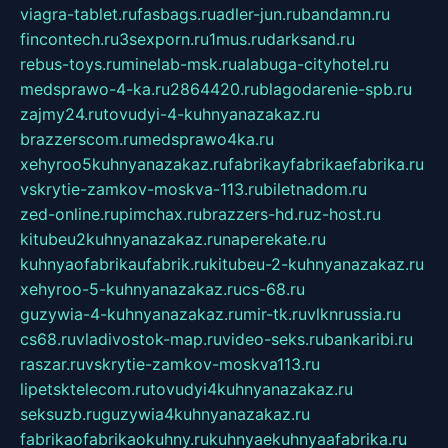
viagra-tablet.ru
fasbags.ru
adler-jun.ru
bandamn.ru
fincontech.ru
3sexporn.ru
1mus.ru
darksand.ru
rebus-toys.ru
minelab-msk.ru
alabuga-cityhotel.ru
medsprawo-4-ka.ru
2864420.ru
blagodarenie-spb.ru
zajmy24.ru
tovudyi-4-kuhnyanazakaz.ru
brazzerscom.ru
medsprawo4ka.ru
xehyroo5kuhnyanazakaz.ru
fabrikayfabrikaefabrika.ru
vskrytie-zamkov-moskva-113.ru
biletnadom.ru
zed-online.ru
pimchax.ru
brazzers-hd.ru
z-host.ru
kitubeu2kuhnyanazakaz.ru
naperekate.ru
kuhnyaofabrikaufabrik.ru
kitubeu-2-kuhnyanazakaz.ru
xehyroo-5-kuhnyanazakaz.ru
cs-68.ru
guzywia-4-kuhnyanazakaz.ru
mir-tk.ru
vlknrussia.ru
cs68.ru
vladivostok-map.ru
video-seks.ru
bankaribi.ru
raszar.ru
vskrytie-zamkov-moskva113.ru
lipetsktelecom.ru
tovudyi4kuhnyanazakaz.ru
seksuzb.ru
guzywia4kuhnyanazakaz.ru
fabrikaofabrikaokuhny.ru
kuhnyaekuhnyaafabrika.ru