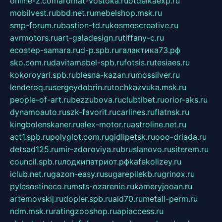
online-z.com
aromat-vostoka.ru
otdelkaexp.ru
mobilvest.ru
bbd.net.ru
mebelshop.msk.ru
smp-forum.ru
bastion-td.ru
kosmoscreative.ru
avrmotors.ru
art-galadesign.ru
tiffany-c.ru
ecostep-samara.ru
d-p.spb.ru
галактика73.рф
sko.com.ru
davitamebel-spb.ru
fotsis.ru
tesiaes.ru
kokoroyari.spb.ru
blesna-kazan.ru
mossilver.ru
lenderoq.ru
sergeydobrin.ru
tochkazvuka.msk.ru
people-of-art.ru
bezzubova.ru
clubtibet.ru
orior-aks.ru
dynamoauto.ru
szk-favorit.ru
carlines.ru
flatnsk.ru
kingbolenskaner.ru
alex-motor.ru
astroline.net.ru
act1.spb.ru
polyglot.com.ru
gidlipetsk.ru
ooo-driada.ru
detsad125.ru
mir-zdoroviya.ru
bruslanovo.ru
siterem.ru
council.spb.ru
лодкипатриот.рф
kafekolizey.ru
iclub.net.ru
gazon-easy.ru
sugarepilekb.ru
grinox.ru
pylesostineco.ru
msts-ozarenie.ru
kameryjooan.ru
artemovskij.ru
dopler.spb.ru
aid70.ru
metall-perm.ru
ndm.msk.ru
ratingzooshop.ru
apiaccess.ru