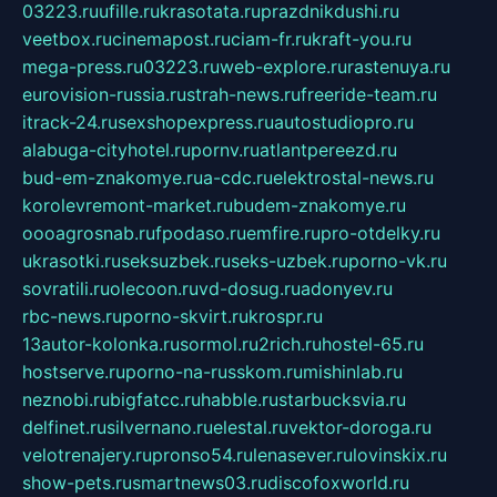
03223.ru
ufille.ru
krasotata.ru
prazdnikdushi.ru
veetbox.ru
cinemapost.ru
ciam-fr.ru
kraft-you.ru
mega-press.ru
03223.ru
web-explore.ru
rastenuya.ru
eurovision-russia.ru
strah-news.ru
freeride-team.ru
itrack-24.ru
sexshopexpress.ru
autostudiopro.ru
alabuga-cityhotel.ru
pornv.ru
atlantpereezd.ru
bud-em-znakomye.ru
a-cdc.ru
elektrostal-news.ru
korolevremont-market.ru
budem-znakomye.ru
oooagrosnab.ru
fpodaso.ru
emfire.ru
pro-otdelky.ru
ukrasotki.ru
seksuzbek.ru
seks-uzbek.ru
porno-vk.ru
sovratili.ru
olecoon.ru
vd-dosug.ru
adonyev.ru
rbc-news.ru
porno-skvirt.ru
krospr.ru
13autor-kolonka.ru
sormol.ru
2rich.ru
hostel-65.ru
hostserve.ru
porno-na-russkom.ru
mishinlab.ru
neznobi.ru
bigfatcc.ru
habble.ru
starbucksvia.ru
delfinet.ru
silvernano.ru
elestal.ru
vektor-doroga.ru
velotrenajery.ru
pronso54.ru
lenasever.ru
lovinskix.ru
show-pets.ru
smartnews03.ru
discofoxworld.ru