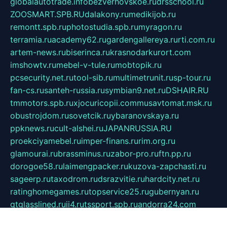
globalautotrade.info
bezverhovskoe.ru
drsschool.ru
ZOOSMART.SPB.RU
dalakony.ru
medikijob.ru
remontt.spb.ru
photostudia.spb.ru
myragon.ru
terramia.ru
academy62.ru
gardengallereya.ru
rti.com.ru
artem-news.ru
biserinca.ru
krasnodarkurort.com
imshowtv.ru
mebel-v-tule.ru
mobtopik.ru
pcsecurity.net.ru
tool-sib.ru
multimetrunit.ru
sp-tour.ru
fan-cs.ru
santeh-russia.ru
symbian9.net.ru
DSHAIR.RU
tmmotors.spb.ru
xjocuricopii.com
musavtomat.msk.ru
obustrojdom.ru
sovetcik.ru
ybaranovskaya.ru
ppknews.ru
cult-alshei.ru
JAPANRUSSIA.RU
proekciyamebel.ru
imper-finans.ru
rim.org.ru
glamourai.ru
brassminus.ru
zabor-pro.ru
ftn.pp.ru
dorogoe58.ru
laimengpacker.ru
kuzova-zapchasti.ru
sageerp.ru
taxodrom.ru
dsrazvitie.ru
hardcity.net.ru
ratinghomegames.ru
topservice25.ru
gubernyan.ru
gtglasslined.ru
ii4.ru
tssport.spb.ru
andorra24.com
blackwallstreet.ru
oboimos.ru
optim-doors.com.ru