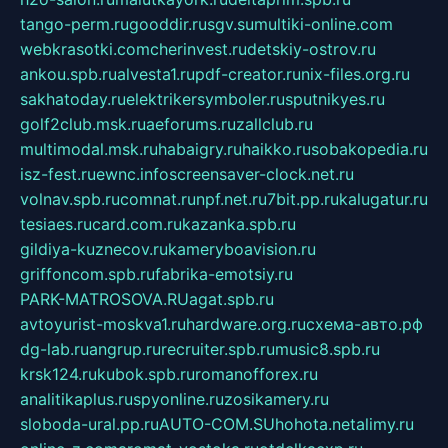
tango-perm.ru
gooddir.ru
sgv.su
multiki-online.com
webkrasotki.com
cherinvest.ru
detskiy-ostrov.ru
ankou.spb.ru
alvesta1.ru
pdf-creator.ru
nix-files.org.ru
sakhatoday.ru
elektrikersymboler.ru
sputnikyes.ru
golf2club.msk.ru
aeforums.ru
zallclub.ru
multimodal.msk.ru
habaigry.ru
haikko.ru
sobakopedia.ru
isz-fest.ru
ewnc.info
screensaver-clock.net.ru
volnav.spb.ru
comnat.ru
npf.net.ru
7bit.pp.ru
kalugatur.ru
tesiaes.ru
card.com.ru
kazanka.spb.ru
gildiya-kuznecov.ru
kameryboavision.ru
griffoncom.spb.ru
fabrika-emotsiy.ru
PARK-MATROSOVA.RU
agat.spb.ru
avtoyurist-moskva1.ru
hardware.org.ru
схема-авто.рф
dg-lab.ru
angrup.ru
recruiter.spb.ru
music8.spb.ru
krsk124.ru
kubok.spb.ru
romanofforex.ru
analitikaplus.ru
spyonline.ru
zosikamery.ru
sloboda-ural.pp.ru
AUTO-COM.SU
hohota.net
alimy.ru