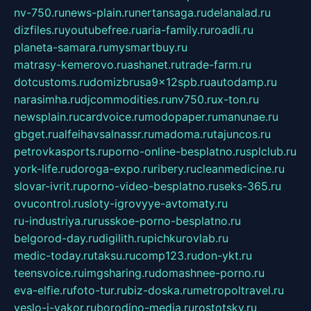
nv-750.ru
news-plain.ru
nertansaga.ru
delanalad.ru
dizfiles.ru
youtubefree.ru
aria-family.ru
roadli.ru
planeta-samara.ru
mysmartbuy.ru
matrasy-kemerovo.ru
ashanet.ru
trade-farm.ru
dotcustoms.ru
domizbrusa9x12spb.ru
autodamp.ru
narasimha.ru
djcommodities.ru
nv750.ru
x-ton.ru
newsplain.ru
cardvoice.ru
modopaper.ru
manunae.ru
gbget.ru
alfeihavsalnassr.ru
madoma.ru
tajuncos.ru
petrovkasports.ru
porno-online-besplatno.ru
splclub.ru
york-life.ru
doroga-expo.ru
ribery.ru
cleanmedicine.ru
slovar-ivrit.ru
porno-video-besplatno.ru
seks-365.ru
ovucontrol.ru
sloty-igrovyye-avtomaty.ru
ru-industriya.ru
russkoe-porno-besplatno.ru
belgorod-day.ru
digilith.ru
pichkurovlab.ru
medic-today.ru
taksu.ru
comp123.ru
don-ykt.ru
teensvoice.ru
imgsharing.ru
domashnee-porno.ru
eva-elfie.ru
foto-tur.ru
biz-doska.ru
metropoltravel.ru
veslo-i-yakor.ru
borodino-media.ru
rostotsky.ru