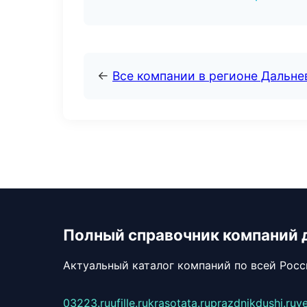
←
Все компании в регионе Дальн
Полный справочник компаний 
Актуальный каталог компаний по всей Рос
03223.ru
ufille.ru
krasotata.ru
prazdnikdushi.ru
v