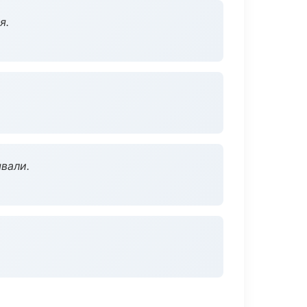
я.
вали.