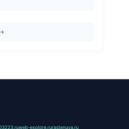
→
03223.ru
web-explore.ru
rastenuya.ru