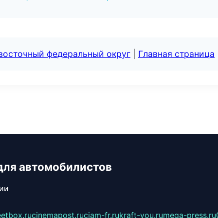
евосточный федеральный округ
|
Главная страница
для автомобилистов
сии
eetbox.ru
cinemapost.ru
ciam-fr.ru
kraft-you.ru
mega-press.ru