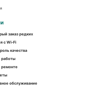
ия
ми
рый заказ редких
 с Wi‑Fi
роль качества
е работы
и ремонте
меты
вное обслуживание